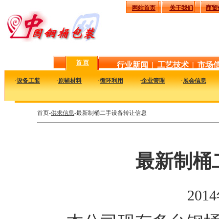
网站首页
关于我们
商贸
首 页
行业新闻
|
工艺技术
|
市场
·
设备工装
·
原辅材料
·
循环利用
·
企业管理
·
展会信息
首页-
供求信息
-最新制桶二手设备转让信息
最新制桶
201