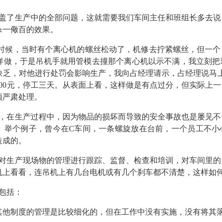
盖了生产中的全部问题，这就需要我们车间主任和班组长多去说
杀一儆百的效果。
时候，当时有个离心机的螺丝松动了，机修去拧紧螺丝，但一个
样做，于是吊机手就用管模去撞那个离心机以示不满，我立刻把
乏，对他进行处罚会影响生产，我向占经理请示，占经理说马上
00元，停工三天。从表面上看，这样做是有点过分，但实际上
须严肃处理。
，在生产过程中，因为物品的损坏而导致的安全事故也是屡见不
。举个例子，曾今在C车间，一条螺旋放在台前，一个员工不小
造成的。
对生产现场物的管理进行跟踪、监督、检查和培训，对车间里的
机上看看，连吊机上有几台电机或有几个刹车都不清楚，这样如
包括：
其他制度的管理是比较细化的，但在工作中没有实施，没有将其