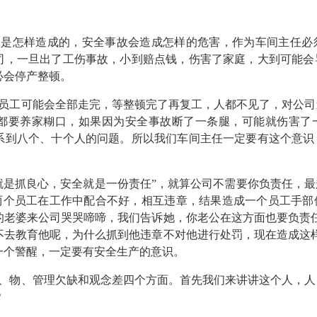
故是怎样造成的，安全事故会造成怎样的危害，作为车间主任必
司，一旦出了工伤事故，小到赔点钱，伤害了家庭，大到可能会
必会停产整顿。
员工可能会全部走完，等整顿完了再复工，人都不见了，对公司
都要养家糊口，如果因为安全事故断了一条腿，可能就伤害了
系到八个、十个人的问题。所以我们车间主任一定要有这个意识
就是抓良心，安全就是一份责任”，就算公司不需要你负责任，
两个员工在工作中配合不好，相互违章，结果造成一个员工手部
的老婆来公司哭哭啼啼，我们告诉她，你老公在这方面也要负责
不去教育他呢，为什么抓到他违章不对他进行处罚，现在造成这
一个警醒，一定要有安全生产的意识。
、物、管理欠缺和观念差四个方面。首先我们来讲讲这个人，人
？