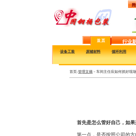
网
首 页
行业
·
设备工装
·
原辅材料
·
循环利用
首页-
管理文摘
－车间主任应如何抓好现
首先是怎么管好自己，如果
第一点，是否按照公司的方