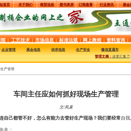
站首页
关于我们
商贸信息
图书库房
订阅查看
行业资讯
展会
新闻
|
工艺技术
|
市场信息
|
标准法规
|
网上教程
|
资料查询
|
·
企业管理
·
展会信息
·
供求信息
·
生产安全
·
微信直通车
管理文摘：
这里汇集了行业
场生产管理
车间主任应如何抓好现场生产管理
文/凤巢
连自己都管不好，怎么有能力去管好生产现场？我们要经常
自我
向走；