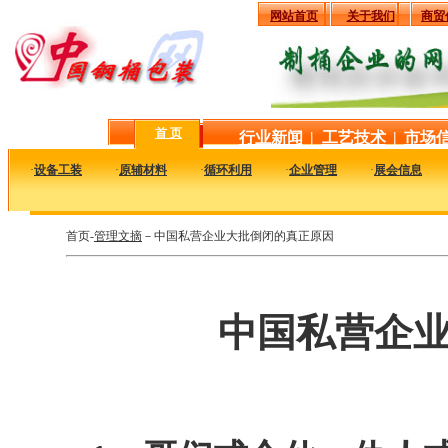
网站首页
关于我们
商贸
首 页
行业新闻
|
工艺技术
|
市场
·
设备工装
·
原辅材料
·
循环利用
·
企业管理
·
展会信息
首页-
管理文摘
－中国私营企业大批倒闭的真正原因
中国私营企