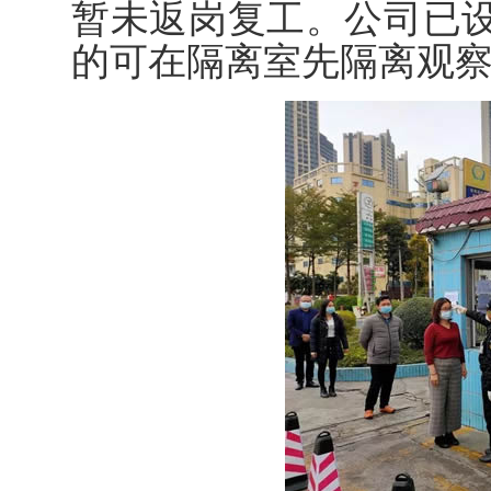
暂未返岗复工。公司已
的可在隔离室先隔离观