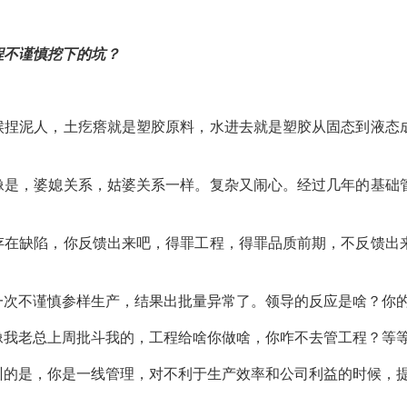
程不谨慎挖下的坑？
候捏泥人，土疙瘩就是塑胶原料，水进去就是塑胶从固态到液态
像是，婆媳关系，姑婆关系一样。复杂又闹心。经过几年的基础
存在缺陷，你反馈出来吧，得罪工程，得罪品质前期，不反馈出
一次不谨慎参样生产，结果出批量异常了。领导的反应是啥？你
像我老总上周批斗我的，工程给啥你做啥，你咋不去管工程？等
训的是，你是一线管理，对不利于生产效率和公司利益的时候，