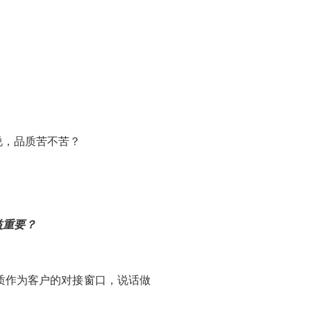
。
说，品质苦不苦？
益重要？
质作为客户的对接窗口，说话做