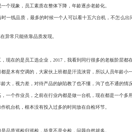
现一个现象，员工素质在整体下降，年龄逐步老龄化。
当时一线品质，最多的时候一个人可以看十五六台机，不怎么出
现在异常只能依靠品质发现。
，现在的是员工选企业，2017，我看到同行很多的老板阶层都
司都是木有空调的，大家伙上班都是汗流浃背，所以人员年龄小
年龄大，视力差，对待产品的缺陷教了也不懂，沟了也不通的情
高，一个作业员，之前在行业内都是做一台机，现在都是一个多
操作机台机，根本没有投入过多的时间放在自检环节。
但是品质巡检归巡检，毕竟不是全检，问题自然就多。