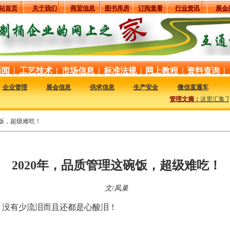
站首页
关于我们
商贸信息
图书库房
订阅查看
行业资讯
展会
新闻
|
工艺技术
|
市场信息
|
标准法规
|
网上教程
|
资料查询
|
·
企业管理
·
展会信息
·
供求信息
·
生产安全
·
微信直通车
管理文摘：
这里汇集了行
碗饭，超级难吃！
2020年，品质管理这碗饭，超级难吃！
文/凤巢
，没有少流泪而且还都是心酸泪！