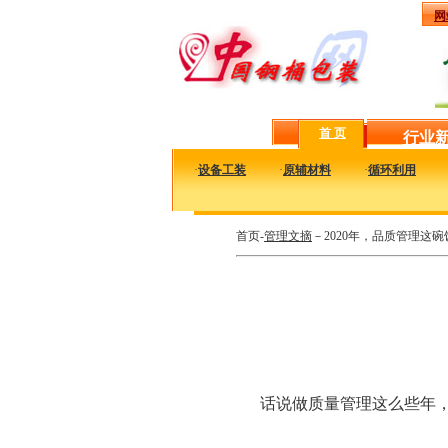
网
首 页
行业
·
设备工装
·
原辅材料
·
循环利用
首页-
管理文摘
－2020年，品质管理这
话说做质量管理这么些年