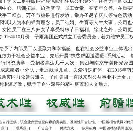
除了为员工足额缴纳社会保险和住房公积金外，还有为丰富员工
闲中心、培训拓展、旅游度假、员工食堂、春节年会等。在重要
秋手工糕点、万圣节糖果进行发放，举办圣诞节庆典等特色活动
怀和以人为本的经营理念；员工结婚、生育等人生大事，公司也
；女性员工在三八妇女节享受特殊节日福利。除此之外，公司更
2016年10月份，子雨集团正式成立工会委员会，着力维护员工
给予了内部员工以凝聚力和幸福感，也在社会公益事业上体现出
致力于社会公益事业，先后开展“扶贫帮困送温暖”系列活动，
进行捐资助学，受捐者高达几千人次；集团与南京宁馨阳光家园
成志愿者小分队，走近残障儿童、关爱特殊群体。在2016年
帮助灾区群众暂渡难关。子雨集团一直以来对公益事业不遗余力
挥到淋漓尽致，赋予了企业深厚的精神底蕴和人文魅力。
业自行提供，该企业负责信息内容的真实性、准确性和合法性。中国钢桶包装网对此
于我们
|
联系我们
|
广告合作
|
付款方式
|
使用帮助
中国钢桶包装网
版权