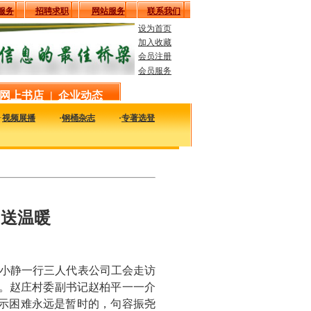
服务
招聘求职
网站服务
联系我们
设为首页
加入收藏
会员注册
会员服务
网上书店
|
企业动态
·
视频展播
·
钢桶杂志
·
专著选登
时的了解国内外钢桶行业企业的最新动态，看看大家都在干什么，一定对您的发展有
问送温暖
王小静一行三人代表公司工会走访
幕。赵庄村委副书记赵柏平一一介
示困难永远是暂时的，句容振尧