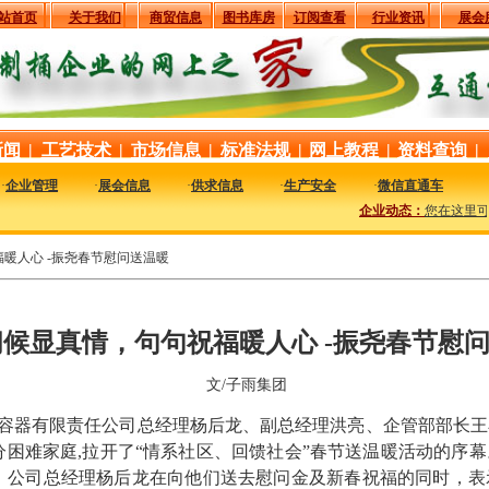
站首页
关于我们
商贸信息
图书库房
订阅查看
行业资讯
展会
新闻
|
工艺技术
|
市场信息
|
标准法规
|
网上教程
|
资料查询
|
·
企业管理
·
展会信息
·
供求信息
·
生产安全
·
微信直通车
企业动态：
您在这里可以及
暖人心 -振尧春节慰问送温暖
候显真情，句句祝福暖人心 -振尧春节慰
文/子雨集团
装容器有限责任公司总经理杨后龙、副总经理洪亮、企管部部长
困难家庭,拉开了“情系社区、回馈社会”春节送温暖活动的序
，公司总经理杨后龙在向他们送去慰问金及新春祝福的同时，表