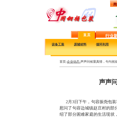
网
首 页
行业
·
设备工装
·
原辅材料
·
循环利用
首页-
企业动态-
声声问候显真情，句句祝福
声声问
2月3日下午，句容振尧包
慰问了句容边城镇赵庄村的部分
绍了部分困难家庭的生活现状