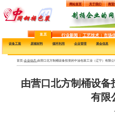
网站首页
关于我们
商贸
首 页
行业新闻
|
工艺技术
|
市场
·
设备工装
·
原辅材料
·
循环利用
·
企业管理
·
展会信息
首页-
企业动态-
由营口北方制桶设备投资的中油包装工业（辽宁）有限公
由营口北方制桶设备
有限