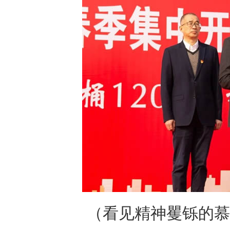
（看见精神矍铄的慕