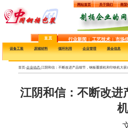
网站首页
关于我们
商贸
首 页
行业新闻
|
工艺技术
|
市场
·
设备工装
·
原辅材料
·
循环利用
·
企业管理
·
展会信息
首页-
企业动态-
江阴和信：不断改进产品细节，钢板覆膜机和印铁机大获
江阴和信：不断改进