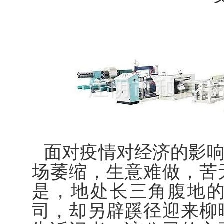
面对疫情对经济的影
场萎缩，生意难做，苦
是，地处长三角腹地
司，却另辟蹊径迎来柳