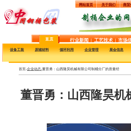
网站首页
关于我们
商贸
首 页
行业新闻
|
工艺技术
|
市场
·
设备工装
·
原辅材料
·
循环利用
·
企业管理
·
展会信息
首页-
企业动态-
董晋勇：山西隆昊机械有限公司制桶分厂的质量经
董晋勇：山西隆昊机