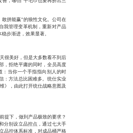
改善，哪怕“干毛巾也要再挤出三
，敢拼能赢”的狼性文化。公司在
入自我管理变革机制，重新对产品
体稳步渐进，效果显著。
天很美好，但是大多数看不到后
部，拒绝平庸的同时，全员高度
道：当你一个手指指向别人的时
信：方法总比困难多。统仕实业
思维》，由此打开统仕战略意图及
前提下，做到产品极致的要求？
理和分别设立品控点，通过七大手
建立品控体系标准，对成品桶严格