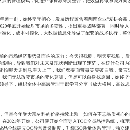
发展的管理模式，促进外部资源深度整合，把效益再做系统方案
年磨一剑，始终坚守初心，发展历程蕴含着闽南企业“爱拼会赢
2020年底开始应对市场的多变性，提出重要战略部署，同时导
标准化，成本可控化，大数据信息化等做了配套的战术执行，整
前的市场经济形势及面临的压力：今天很残酷，明天更残酷，后
的影响，导致我们对未来及现状判断出现了迷茫，在统仕公司内
哪怕哪天走到悬崖边上了，我们都要面带微笑突破自我，常言
。我们无法改变市场的变化莫测，但是可以自身找原因，始终坚
理的领导下，组织全体中高层管理干部学习分享《放大格局，高效
，但是今年受大宗材料的价格持续上涨，如何在不忘品质初心的
在2021年开始，公司便开始全面导入TQC全员品控系统，梳
成品全线建立QC异常反馈制度，升级ISO质量体系管理，独立