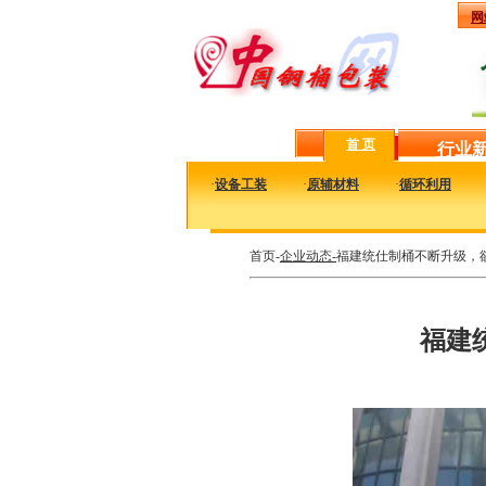
网
首 页
行业
·
设备工装
·
原辅材料
·
循环利用
首页-
企业动态-
福建统仕制桶不断升级，
福建