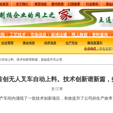
站首页
关于我们
商贸信息
图书库房
订阅查看
行业资讯
展会
新闻
|
工艺技术
|
市场信息
|
标准法规
|
网上教程
|
资料查询
|
·
企业管理
·
展会信息
·
供求信息
·
生产安全
·
微信直通车
企业动态：
您在这里可
车自动上料。技术创新谱新篇，效益提升无止境
首创无人叉车自动上料。技术创新谱新篇，
文/三哥
地生产车间内涌现了一批技术创新项目，有效提升了公司的生产效