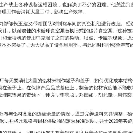
了生产线上各种设备运维困境，也解决了不少的困难。他关注到
清理工作会消耗大量工时，影响生产效率。
动力部部长王建义带领团队对制罐车间的真空机组进行改造。经
设计，以耐腐蚀的水循环真空泵替换旧式的碳片真空泵。这种技
机和全喷机的使用中克服了之前的晃动、喷偏、卡罐等现象。原
作基本不需要了，大大提高了设备利用率，与此同时也能够全年节约
各工厂每天要消耗大量的铝材来制作罐子和盖子，如何优化成本结
就在盖子上。在保障产品品质基础上，制盖的铝材宽度能不能收
经理陈锦泉的带领下，仲亮，李志聪，郑国如，胡允能，周伟棠
型分布与铝材宽度的边缘余量的情况，通过完善送料夹具调整，
米，并将此规格与铝材供应商固定为标准宽度，并于2020年实施
能的基础上，团队们还努力将盖铝材厚度及盖子拉环的厚度进行