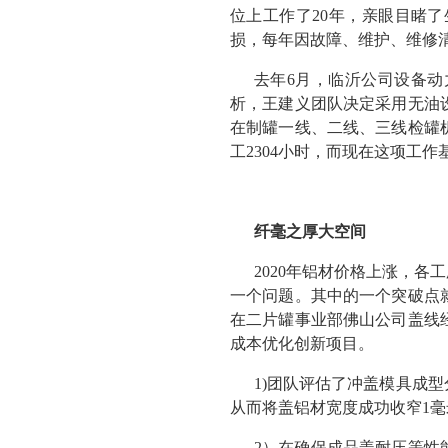
位上工作了20年，亲眼目睹
损，每年因故障、维护、维修
去年6月，临沂公司设备
析，王建义团队决定采用无油
在制罐一线、二线、三线检罐
工2304小时，而现在这项工
纤毫之厚大空间
2020年铝材价格上涨，
一个问题。其中的一个突破点
在二片罐事业部佛山公司盖线
成本优化创新项目。
1)团队评估了冲盖模具成
从而将盖铝材宽度成功收窄1毫
2）在确保成品盖耐压等性