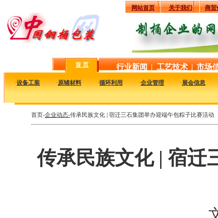
网站首页
关于我们
商贸
首 页
行业新闻
|
工艺技术
|
市场
·
设备工装
·
原辅材料
·
循环利用
·
企业管理
·
展会信息
首页-
企业动态-
传承民族文化 | 宿迁三石集团举办迎端午包粽子比赛活动
传承民族文化 | 宿