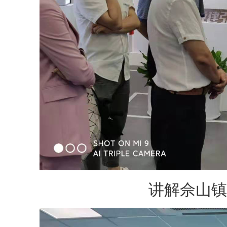
讲解佘山镇