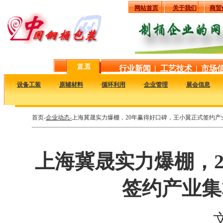
网站首页
关于我们
商贸
首 页
行业新闻
|
工艺技术
|
市场
·
设备工装
·
原辅材料
·
循环利用
·
企业管理
·
展会信息
首页-
企业动态-
上海冀晟实力爆棚，20年赢得好口碑，王小翼正式签约产业
上海冀晟实力爆棚，
签约产业集