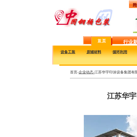
网
首 页
行业
·
设备工装
·
原辅材料
·
循环利用
首页-
企业动态-
江苏华宇印涂设备集团有
江苏华宇