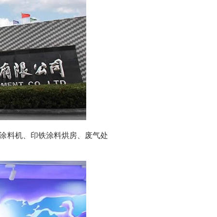
板涂料机、印铁涂料烘房、废气处