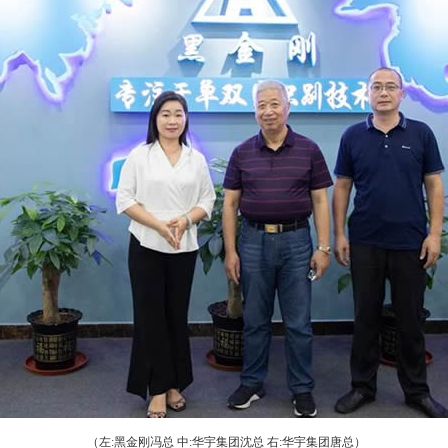
（左:黑金刚冯总 中:华宇集团沈总 右:华宇集团唐总）