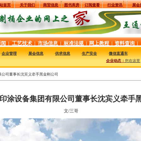
站首页
关于我们
商贸信息
图书库房
订阅查看
行业资讯
展会
新闻
|
工艺技术
|
市场信息
|
标准法规
|
网上教程
|
资料查询
|
·
企业管理
·
展会信息
·
供求信息
·
生产安全
·
微信直通车
企业动态：
您在这里可以及
限公司董事长沈宾义牵手黑金刚公司
印涂设备集团有限公司董事长沈宾义牵手
文/三哥