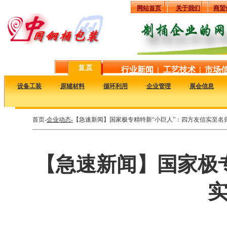
网站首页
关于我们
商贸
首 页
行业新闻
|
工艺技术
|
市场
·
设备工装
·
原辅材料
·
循环利用
·
企业管理
·
展会信息
首页-
企业动态-
【急速新闻】国家极专精特新“小巨人”：四方友信实至名
【急速新闻】国家极