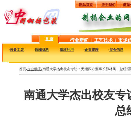
网站首页
关于我们
商贸
首 页
行业新闻
|
工艺技术
|
市场
·
设备工装
·
原辅材料
·
循环利用
·
企业管理
·
展会信息
首页-
企业动态-
南通大学杰出校友专访：无锡四方董事长茆林凤、总经理
南通大学杰出校友专
总