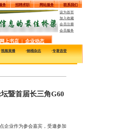
服务
招聘求职
网站服务
联系我们
设为首页
加入收藏
会员注册
会员服务
网上书店
|
企业动态
·
视频展播
·
钢桶杂志
·
专著选登
可以及时的了解国内外钢桶行业企业的最新动态，看看大家都在干什么，一定对您的
坛暨首届长三角G60
试点企业作为参会嘉宾，受邀参加