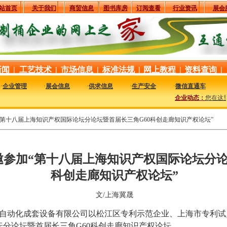
站首页
关于我们
商贸信息
图书库房
订阅查看
行业资讯
展会
新闻
|
工艺技术
|
市场信息
|
标准法规
|
网上教程
|
资料查询
|
·
企业管理
·
展会信息
·
供求信息
·
生产安全
·
微信直通车
企业动态：
您在这里
第十八届上海知识产权国际论坛分论坛暨首届长三角G60科创走廊知识产权论坛”
参加“第十八届上海知识产权国际论坛分论
科创走廊知识产权论坛”
文/上海冀晟
海冀晟自动化成套设备有限公司以松江区专利示范企业、上海市专利
分论坛暨首届长三角G60科创走廊知识产权论坛。