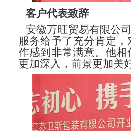
客户代表致辞
安徽万旺贸易有限公
服务给予了充分肯定，
作感到非常满意。他相
更加深入，前景更加美