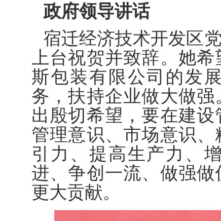
政府领导讲话
宿迁经济技术开发区
上台祝贺并致辞。她希
斯包装有限公司的发
务，扶持企业做大做强
出殷切希望，要在建设
管理意识、市场意识、
引力、提高生产力、
进、争创一流、做强做
更大贡献。