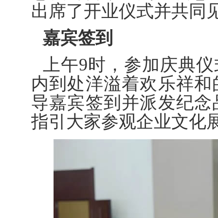
出席了开业仪式并共同
嘉宾签到
上午9时，参加庆典
内到处洋溢着欢乐祥和
导嘉宾签到并派发纪念
指引大家参观企业文化