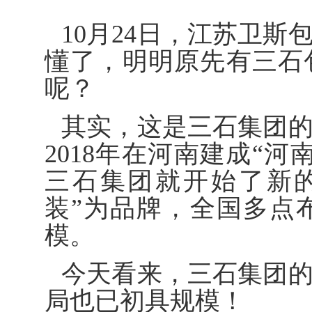
10月24日，江苏卫
懂了，明明原先有三石
呢？
其实，这是三石集团
2018年在河南建成“
三石集团就开始了新
装”为品牌，全国多点
模。
今天看来，三石集团
局也已初具规模！