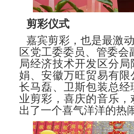
剪彩仪式
嘉宾剪彩，也是最激
区党工委委员、管委会
局经济技术开发区分局
娟、安徽万旺贸易有限
长马磊、卫斯包装总经
业剪彩，喜庆的音乐，
出了一个喜气洋洋的热