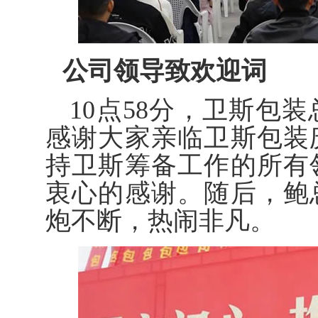
公司领导致欢迎词
10点58分，卫斯包
感谢大家亲临卫斯包装
持卫斯筹备工作的所有
衷心的感谢。随后，鲍
炮不断，热闹非凡。