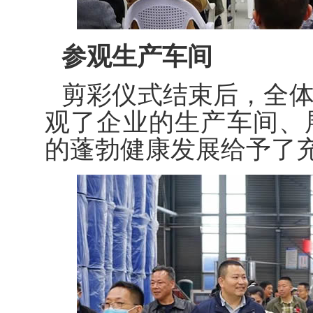
参观生产车间
剪彩仪式结束后，全
观了企业的生产车间、
的蓬勃健康发展给予了