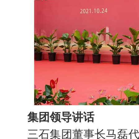
集团领导讲话
三石集团董事长马磊