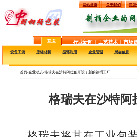
网站首页
关于我们
商贸
首 页
行业新闻
|
工艺技术
|
市场
·
设备工装
·
原辅材料
·
循环利用
·
企业管理
·
展会信息
首页-
企业动态-
格瑞夫在沙特阿拉伯开设了新的钢桶工厂
格瑞夫在沙特阿
格瑞夫将其在工业包装