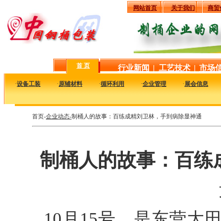
网站首页
关于我们
商贸
首 页
行业新闻
|
工艺技术
|
市场
·
设备工装
·
原辅材料
·
循环利用
·
企业管理
·
展会信息
首页-
企业动态-
制桶人的故事：百练成精刘卫林，手到病除显神通
制桶人的故事：百练
10月15号，是东营