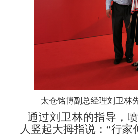
太仓铭博副总经理刘卫林
通过刘卫林的指导，
人竖起大拇指说：“行家