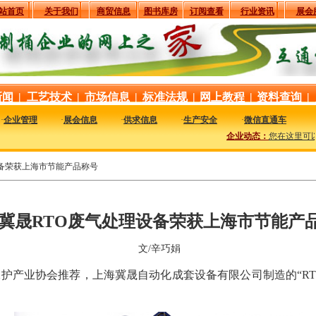
站首页
关于我们
商贸信息
图书库房
订阅查看
行业资讯
展会
新闻
|
工艺技术
|
市场信息
|
标准法规
|
网上教程
|
资料查询
|
·
企业管理
·
展会信息
·
供求信息
·
生产安全
·
微信直通车
企业动态：
您在这里可以及
设备荣获上海市节能产品称号
冀晟RTO废气处理设备荣获上海市节能产
文/辛巧娟
护产业协会推荐，上海冀晟自动化成套设备有限公司制造的“RT