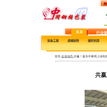
网
首 页
行业
·
设备工装
·
原辅材料
·
循环利用
首页-
企业动态-
共赢！嘉兴中粮用上绿色原
共赢