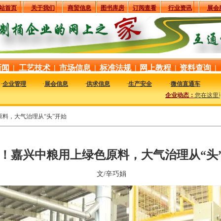
站首页
关于我们
商贸信息
图书库房
订阅查看
行业资讯
展会
新闻
|
工艺技术
|
市场信息
|
标准法规
|
网上教程
|
资料查询
|
·
企业管理
·
展会信息
·
供求信息
·
生产安全
·
微信直通车
企业动态：
您在这里可
料，大气治理从“头”开始
！嘉兴中粮用上绿色原料，大气治理从“头
文/辛巧娟