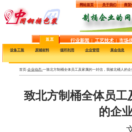
网站首页
关于我们
商贸
首 页
行业新闻
|
工艺技术
|
市场
·
设备工装
·
原辅材料
·
循环利用
·
企业管理
·
展会信息
首页-
企业动态-
一致北方制桶全体员工及家属的一封信，我被北桶人的企
致北方制桶全体员工
的企