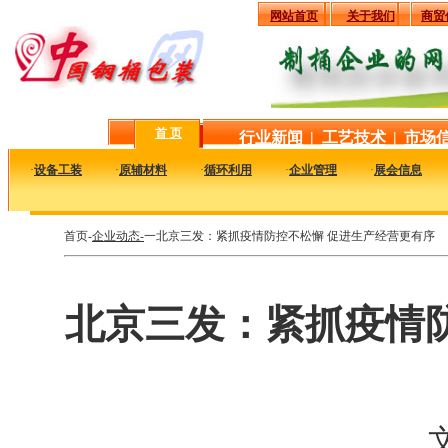
网站首页
关于我们
商贸
首 页
行业新闻
|
工艺技术
|
市场
·
设备工装
·
原辅材料
·
循环利用
·
企业管理
·
展会信息
首页-
企业动态-
一北京三发：紧抓疫情防控不松懈 促进生产经营更有序
北京三发：紧抓疫情