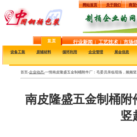
网站首页
关于我们
商贸
首 页
行业新闻
|
工艺技术
|
市场
·
设备工装
·
原辅材料
·
循环利用
·
企业管理
·
展会信息
首页-
企业动态-
一情南皮隆盛五金制桶附件厂：毛委员亲临现场，频频竖
南皮隆盛五金制桶附
竖