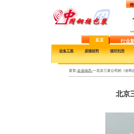
网
首 页
行业
·
设备工装
·
原辅材料
·
循环利用
首页-
企业动态-
一北京三发公司的《全民
北京