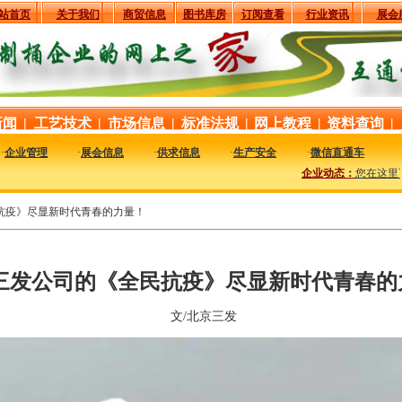
站首页
关于我们
商贸信息
图书库房
订阅查看
行业资讯
展会
新闻
|
工艺技术
|
市场信息
|
标准法规
|
网上教程
|
资料查询
|
·
企业管理
·
展会信息
·
供求信息
·
生产安全
·
微信直通车
企业动态：
您在这里可
抗疫》尽显新时代青春的力量！
三发公司的《全民抗疫》尽显新时代青春的
文/北京三发