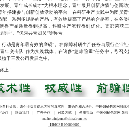
新发展、青年成长成才“为根本理念，青年最具创新热情与创新
青年搭建参与创新创效活动的平台，在科研生产实践中为团员青
适配一系列多规格的产品，有效地提高了产品的合格率，在各类
使得产品质量得到提高，科研生产流程得到优化。支部荣获三十
位能手“、”优秀共青团员“等称号。
，行动是青年最有效的磨砺“。在保障科研生产任务与履行企业
“青年突击队”作为实践载体，在诸多“急难险重”任务中，号召
根植于三发公司发展之中。
路上！
业自行提供，该企业负责信息内容的真实性、准确性和合法性。中国钢桶包装网对此
于我们
|
联系我们
|
广告合作
|
付款方式
|
使用帮助
中国钢桶包装网
版权
mailto:
winlyons@chinadrum.net
【陇ICP备05000400】