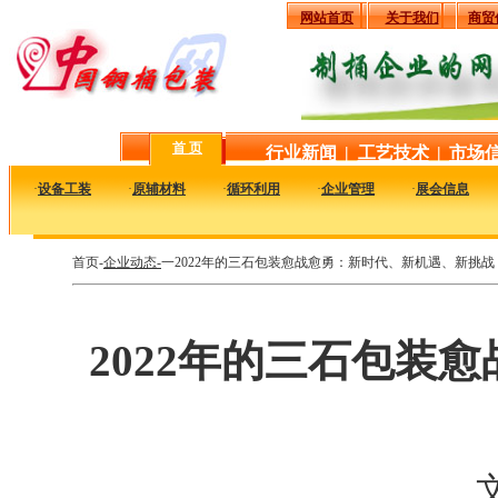
网站首页
关于我们
商贸
首 页
行业新闻
|
工艺技术
|
市场
·
设备工装
·
原辅材料
·
循环利用
·
企业管理
·
展会信息
首页-
企业动态-
一2022年的三石包装愈战愈勇：新时代、新机遇、新挑战
2022年的三石包装