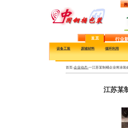
网
首 页
行业
·
设备工装
·
原辅材料
·
循环利用
首页-
企业动态-
一江苏某制桶企业将涂装
江苏某