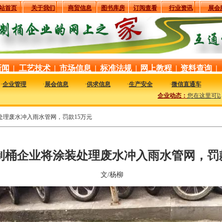
站首页
关于我们
商贸信息
图书库房
订阅查看
行业资讯
展会
新闻
|
工艺技术
|
市场信息
|
标准法规
|
网上教程
|
资料查询
|
·
企业管理
·
展会信息
·
供求信息
·
生产安全
·
微信直通车
企业动态：
您在这里可以
处理废水冲入雨水管网，罚款15万元
制桶企业将涂装处理废水冲入雨水管网，罚款
文/杨柳