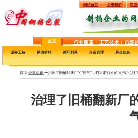
网站首页
关于我们
商贸
首 页
行业新闻
|
工艺技术
|
市场
·
设备工装
·
原辅材料
·
循环利用
·
企业管理
·
展会信息
首页-
企业动态-
一治理了旧桶翻新厂的“废气”，附近老百姓的“心气”也顺
治理了旧桶翻新厂的