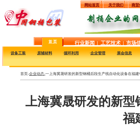
网站首页
关于我们
商贸
首 页
行业新闻
|
工艺技术
|
市场
·
设备工装
·
原辅材料
·
循环利用
·
企业管理
·
展会信息
首页-
企业动态-
一上海冀晟研发的新型钢桶后段生产线自动化设备在福建
上海冀晟研发的新型
福