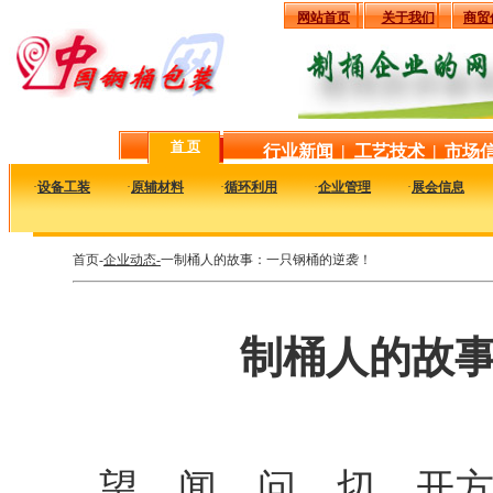
网站首页
关于我们
商贸
首 页
行业新闻
|
工艺技术
|
市场
·
设备工装
·
原辅材料
·
循环利用
·
企业管理
·
展会信息
首页-
企业动态-
一制桶人的故事：一只钢桶的逆袭！
制桶人的故
望、闻、问、切，开