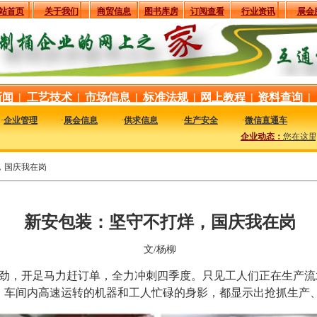
站首页
关于我们
商贸信息
图书库房
订阅查看
行业资讯
展会
新闻
|
工艺技术
|
市场信息
|
标准法规
|
网上教程
|
资料查询
|
·
企业管理
·
展会信息
·
供求信息
·
生产安全
·
微信直通车
企业动态：
您在这里可
，国庆我在岗
新安包装：坚守不打烊，国庆我在岗
文/杨柳
劲，开足马力赶订单，全力冲刺四季度。只见工人们正在生产流
。车间内高速运转的机器和工人忙碌的身影，都显示出抢抓生产