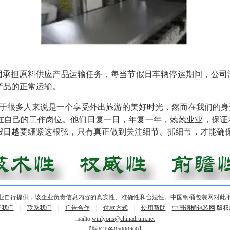
团承担原料供应产品运输任务，每当节假日车辆停运期间，公司
产品的正常运输。
于很多人来说是一个享受外出旅游的美好时光，然而在我们的身
在自己的工作岗位。他们日复一日，年复一年，兢兢业业，保证
假日越要绷紧这根弦，只有真正做到关注细节、抓细节，才能确
业自行提供，该企业负责信息内容的真实性、准确性和合法性。中国钢桶包装网对此
于我们
|
联系我们
|
广告合作
|
付款方式
|
使用帮助
中国钢桶包装网
版权
mailto:
winlyons@chinadrum.net
【陇ICP备05000400】