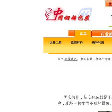
网
首 页
行业
·
设备工装
·
原辅材料
·
循环利用
首页-
企业动态-
一新安包装：坚守不打烊
国庆假期，新安包装鼓足干
序，现场一片忙而不乱的景象