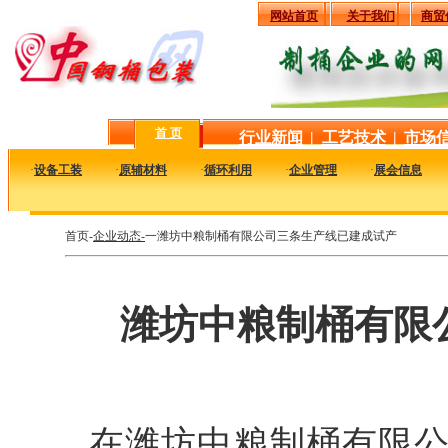
网站首页
关于我们
商贸
首 页
行业新闻
|
工艺技术
|
市场
·
设备工装
·
原辅材料
·
循环利用
·
企业管理
·
展会信息
首页-
企业动态-
一潍坊中粮制桶有限公司三条生产线已建成试产
潍坊中粮制桶有限
在潍坊中粮制桶有限