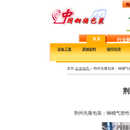
网
首 页
行业
·
设备工装
·
原辅材料
·
循环利用
首页-
企业动态-
一荆州先隆包装：钢桶气
荆
荆州先隆包装：钢桶气密性