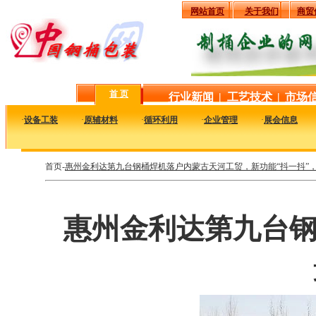
网站首页
关于我们
商贸
首 页
行业新闻
|
工艺技术
|
市场
·
设备工装
·
原辅材料
·
循环利用
·
企业管理
·
展会信息
首页-
惠州金利达第九台钢桶焊机落户内蒙古天河工贸，新功能“抖一抖”
惠州金利达第九台