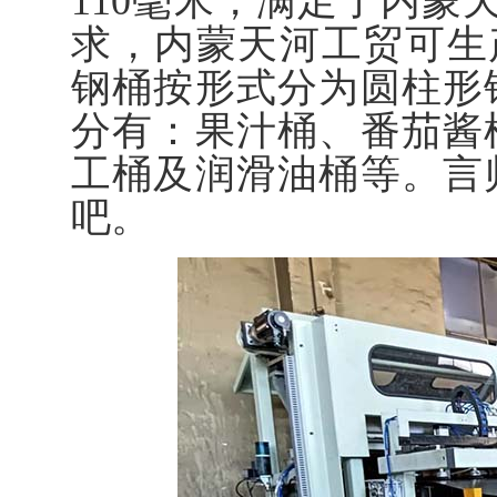
110毫米，满足了内蒙
求，内蒙天河工贸可生产
钢桶按形式分为圆柱形
分有：果汁桶、番茄酱
工桶及润滑油桶等。言
吧。