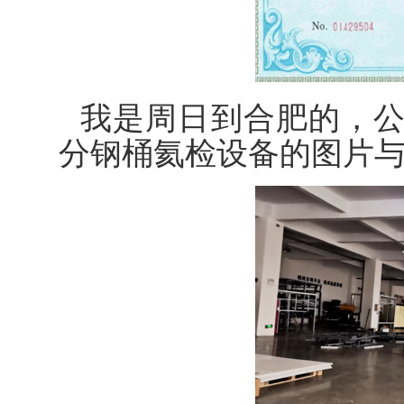
我是周日到合肥的，
分钢桶氦检设备的图片