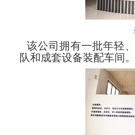
该公司拥有一批年轻
队和成套设备装配车间