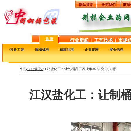
网站首页
关于我们
商贸
首 页
行业新闻
|
工艺技术
|
市场
·
设备工装
·
原辅材料
·
循环利用
·
企业管理
·
展会信息
首页-
企业动态-
江汉盐化工：让制桶员工养成事事“讲究”的习惯
江汉盐化工：让制桶