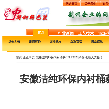
网站首页
关于我们
商贸
首 页
行业新闻
|
工艺技术
|
市场
·
设备工装
·
原辅材料
·
循环利用
·
企业管理
·
展会信息
首页-
企业动态-
安徽洁纯环保内衬桶获CPLF2023绿色·创新大奖提名
安徽洁纯环保内衬桶获C