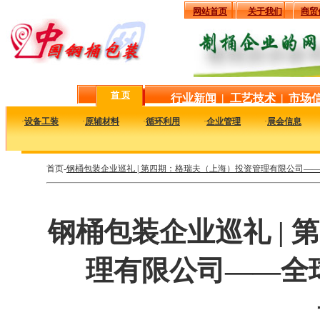
网站首页
关于我们
商贸
首 页
行业新闻
|
工艺技术
|
市场
·
设备工装
·
原辅材料
·
循环利用
·
企业管理
·
展会信息
首页-
钢桶包装企业巡礼 | 第四期：格瑞夫（上海）投资管理有限公司—
钢桶包装企业巡礼 |
理有限公司——全