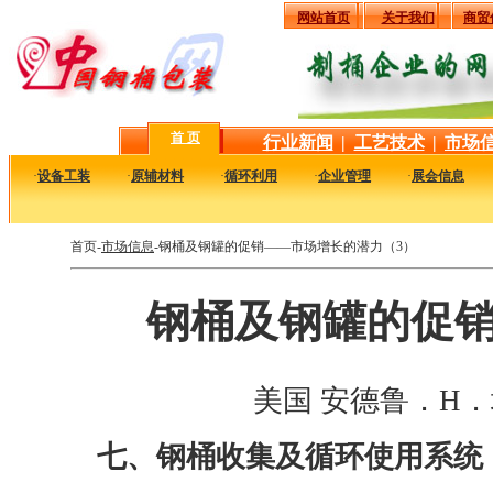
网站首页
关于我们
商贸
首 页
行业新闻
|
工艺技术
|
市场
·
设备工装
·
原辅材料
·
循环利用
·
企业管理
·
展会信息
首页-
市场信息
-钢桶及钢罐的促销——市场增长的潜力（3）
钢桶及钢罐的促销
美国 安德鲁．H．坎贝
七、钢桶收集及循环使用系统