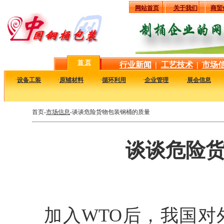
网站首页
关于我们
商贸
首 页
行业新闻
|
工艺技术
|
市场
·
设备工装
·
原辅材料
·
循环利用
·
企业管理
·
展会信息
首页-
市场信息
-谈谈危险货物包装钢桶的质量
谈谈危险
加入WTO后，我国