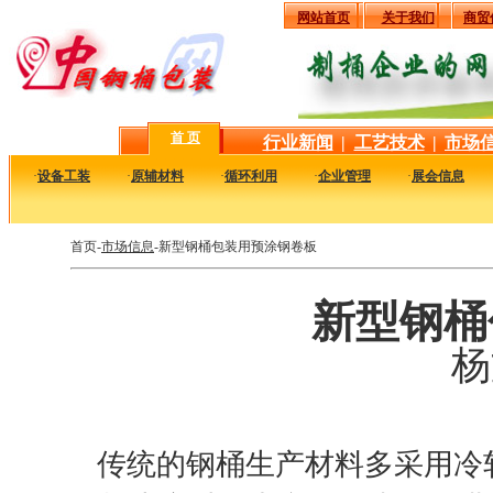
网站首页
关于我们
商贸
首 页
行业新闻
|
工艺技术
|
市场
·
设备工装
·
原辅材料
·
循环利用
·
企业管理
·
展会信息
首页-
市场信息
-新型钢桶包装用预涂钢卷板
新型钢桶
杨
传统的钢桶生产材料多采用冷