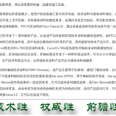
涂膜厚度，用以涂装重型机械，如建筑施工设备。
薄固化所需能量少，使用户的涂装施工更为经济有效。粉末涂料与液体涂料相比，
且环保上无可匹敌。目前液体涂料的颜色更多，金属闪光色尤为如此，而且配色更快
漆相媲美。PPG汽车涂料的Vince Fiano认为，通过设备改进研究粉末涂装可进
开发了一系列新的产品，以改进产品性能和拓宽粉末涂料的颜色选择性。如PPG
涂料已经投放市场，其中包括抗擦伤的XMR系列产品、高性能富锌粉末产品XZE、固
Corvel黑色20DG-7001双层涂料体系。Corvel13-7004是热固性环氧粉末涂料耐腐蚀
涂层，具有很好的抗石击性。罗姆哈斯还开发了一种即时装运程序，可为大小订单提
、生产技术和装运方法，从而使粉末涂料产品可以与液体涂料相媲美。
超耐候性氟碳粉末涂料(D3000 Fluromax)，该产品主要用于铝幕墙、建筑门窗的涂
 770底漆和独特的无锌活性防腐蚀底漆Inte rpon APPl20，用于钢材的保护涂装，Int
公司的Blaze Illusion是特殊效果的一道涂层体系，它可以提供多种颜色选择，是Flare Ill
层由绿变蓝、由金色变为蓝绿色和由铜红色变为绿色的过程，这些产品是自行车、汽
脂Alesta LE，它可以在低温下固化。