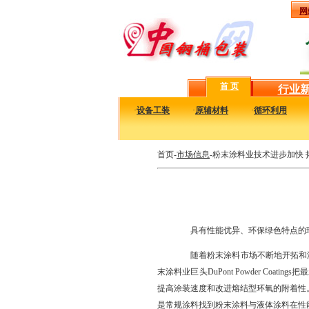
网
首 页
行业
·
设备工装
·
原辅材料
·
循环利用
首页-
市场信息
-粉末涂料业技术进步加快
具有性能优异、环保绿色特点的环
随着粉末涂料市场不断地开拓和渗
末涂料业巨头DuPont Powder C
提高涂装速度和改进熔结型环氧的附着性。中
是常规涂料找到粉末涂料与液体涂料在性能