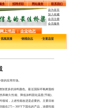
服务
招聘求职
网站服务
联系我们
设为首页
加入收藏
会员注册
会员服务
网上书店
|
企业动态
·
视频展播
·
钢桶杂志
·
专著选登
万化，有时您可能会感到迷茫。在这里，我们给您提供最新最实用的市场相关信息，
域
少新的应用市场。
增加更多的涂料颜色。最近国际环氧树脂粉
抗擦伤和耐久性能、降低涂料固化温度(节能)、
体涂料领域，上述性能改进是必要的。主要目标
275～300°F下固化的产品，涂膜性能