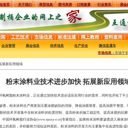
站首页
关于我们
商贸信息
图书库房
订阅查看
行业资讯
展会
新闻
|
工艺技术
|
市场信息
|
标准法规
|
网上教程
|
资料查询
|
·
企业管理
·
展会信息
·
供求信息
·
生产安全
·
微信直通车
市场信息：
市场千变
 拓展新应用领域
粉末涂料业技术进步加快 拓展新应用领
氧树脂粉末涂料业，正在通过加快技术进步适应应用行业的需求，同时也开拓了不
透，粉末涂料生产商更加注重涂膜缺陷的消除、降低涂膜厚度、提高涂膜平整度、
oatings把最新的技术开发集中在粉末涂料的粒度控制、提高粉体的施工稳定性、提高涂膜的
国环氧树脂行业协会(www.epoxy-e.cn)专家指出，如果粉末涂料要渗透进入液
上的差距，并积极努力缩短这种差距。粉末涂料的开发方向主要集中在改进性能-提供能在