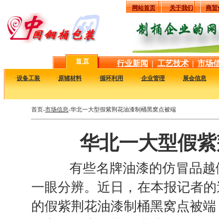
网站首页
关于我们
商贸
首 页
行业新闻
|
工艺技术
|
市场
·
设备工装
·
原辅材料
·
循环利用
·
企业管理
·
展会信息
首页-
市场信息
-华北一大型假紫荆花油漆制桶黑窝点被端
华北一大型假紫
有些名牌油漆的仿冒品越做
一眼分辨。近日，在本报记者的
的假紫荆花油漆制桶黑窝点被端