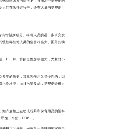
其他影响因素的情况下，食用油中增塑剂的
明人们在烹饪过程中，还有大量的增塑剂可
也含有增塑剂成分。科研人员的进一步研究发
其慢性毒性对人类的危害相当大。国外的动
脏、肝、肺、肾的毒性影响很大，尤其对小
０多年的历史，其毒害作用又是慢性的，因
仅污染环境，而且污染食品，增塑剂会被人
，如丹麦禁止在幼儿玩具和保育用品的塑料
甲酸二辛酯（DOP）。
移的最大允许量。采用第一原则的国家有美