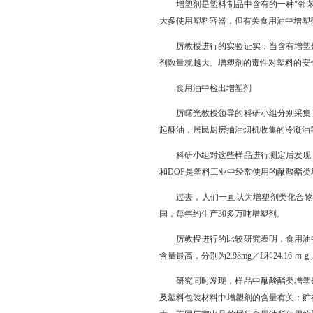
增塑剂是塑料制品中含有的一种"邻
大多使用塑料容器，但有关食用油中增塑
厉教授进行的实验证实：当含有增塑
剂数量就越大。增塑剂的毒性对塑料的安
食用油中检出增塑剂
厉曙光教授领导的科研小组分别采集
起酥油，居民厨房抽油烟机收集的冷凝油
科研小组对这些样品进行测定后发现，
和DOP是塑料工业中经常使用的酞酸酯
过去，人们一直认为增塑剂类化合物
国，每年约生产30多万吨增塑剂。
厉教授进行的比较研究表明，食用油
含量最高，分别为2.98mg／L和24.
研究同时发现，样品中酞酸酯类增塑
及塑料包装材料中增塑剂的含量有关：贮