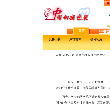
网
首 页
行业
·
设备工装
·
原辅材料
·
循环利用
首页-
市场信息
-向塑料桶装食用油说"不"
目前，我国千千万万户家庭一日三
装油会有什么问题。但我国科研人员的一
同济大学基础医学院厉曙光教授在最
国内外学术界及实业界都未曾注意到的现