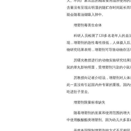
大。不同厂家出品的桶装食用油所使用的
含量没有呈现出明显的随贮存时间延长而
能会随着油烟吸入肺中。
增塑剂毒害生命体
科研人员检测了120多名老年人的
现，增塑剂的急性毒性很低，人体摄入后
物研究结果表明，增塑剂可导致动物存活
厉曙光教授进行的动物实验研究结果
鼠的睾丸影响明显，受增塑剂污染的小鼠
厉教授向记者介绍说，增塑剂对人体
此一直没有引起国内外专家的重视。国内
吃进肚子里去。
增塑剂限量标准缺失
随着增塑剂的发展和使用范围的增大
中使用酞酸酯类增塑剂。因为幼儿大多喜
虽然各国限制增塑剂的方式不尽相同