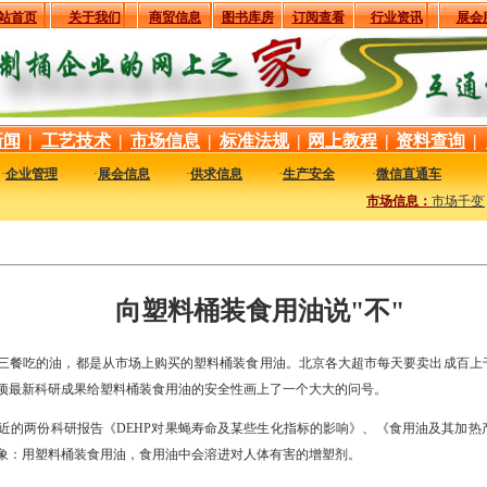
站首页
关于我们
商贸信息
图书库房
订阅查看
行业资讯
展会
新闻
|
工艺技术
|
市场信息
|
标准法规
|
网上教程
|
资料查询
|
·
企业管理
·
展会信息
·
供求信息
·
生产安全
·
微信直通车
市场信息：
市场千变万
向塑料桶装食用油说"不"
餐吃的油，都是从市场上购买的塑料桶装食用油。北京各大超市每天要卖出成百上
项最新科研成果给塑料桶装食用油的安全性画上了一个大大的问号。
近的两份科研报告《DEHP对果蝇寿命及某些生化指标的影响》、《食用油及其加热
象：用塑料桶装食用油，食用油中会溶进对人体有害的增塑剂。