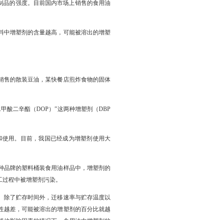
制品的强度。目前国内市场上销售的食用油
料中增塑剂的含量越高，可能被溶出的增塑
销售的散装豆油，某快餐店煎炸食物的固体
甲酸二辛酯（DOP）”这两种增塑剂（DBP
和使用。目前，我国已经成为增塑剂使用大
种品牌的塑料桶装食用油样品中，增塑剂的
加工过程中被增塑剂污染。
。除了贮存时间外，迁移速率与贮存温度以
性越差，可能被溶出的增塑剂的百分比就越