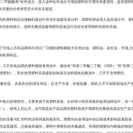
苯二甲酸酯类”化学成分，加入这种化学成分可增加塑料的可塑性和柔韧性，提高塑料
剂含量的分析研究至今尚未见报道。
剂的塑料制品在接触到食品中所含的油脂等成分时，增塑剂便会溶入这些成分中。塑
全性影响很大，选择无毒或低毒增塑剂是食品行业安全使用塑料包装的关键。
了市场上不同品牌和不同出厂日期的塑料桶装大豆色拉油、调和油、花生油，市场上
等检测样品。
几乎所有品牌的塑料桶装食用油中，都含有"邻苯二甲酸二丁酯 （DBP）”和"邻苯二
类增塑剂），而未使用塑料容器盛装的散装豆油和固体起酥油中，几乎不含增塑剂。
毒性低，具有良好的理化特征，且生产方便，价格低廉，因此几乎不加限制地生产
中检出的增塑剂，主要来源于其塑料容器。在科研小组所采集的食用油样品中，有一
16 ｍｇ／Ｌ，研究人员认为，这可能是由于该品牌的塑料容器中增塑剂含量较高或在生产
剂的含量与贮存时间没有明显的相关性。增塑剂向食用油中的迁移速率影响因素较多
存温度越高，迁移速率越快；塑料中增塑剂的含量越高，所用的增塑剂与树脂的相容