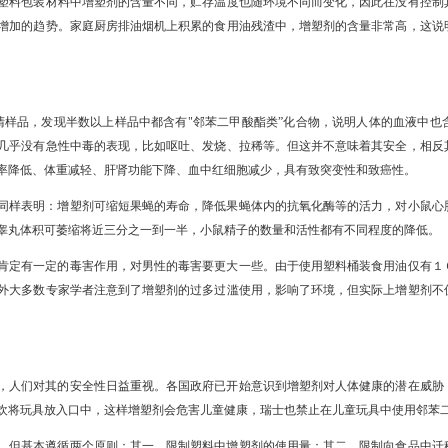
塑料包装材料中增塑剂的含量不同，贮存温度也随环境不同而变化，因此在没有控制
增加的趋势。家庭厨房排油烟机上积累的食用油残渣中，增塑剂的含量非常高，这说
血清样品，发现半数以上样品中都含有"邻苯二甲酸酯类”化合物，说明人体的血液中
几乎没有急性中毒的表现，比如呕吐、发烧、拉稀等。但这并不意味着其安全，相反
率降低、体重减轻、肝肾功能下降、血中红细胞减少，具有致突变性和致癌性。
同样表明：增塑剂可缩短果蝇的寿命，降低果蝇体内的抗氧化酶等的活力，对小鼠心
睾丸体积可萎缩将近三分之一到一半，小鼠精子的数量和活性都有不同程度的降低。
肯定有一定的毒害作用，对男性的毒害要更大一些。由于使用塑料桶装食用油仅有１
外大多数专家学者注意到了增塑剂的过多过滥使用，影响了环境，但实际上增塑剂不
，人们对其的安全性日益重视。各国政府已开始意识到增塑剂对人体健康的潜在威胁
欢将玩具放入口中，这样增塑剂会危害儿童健康，瑞士也禁止在儿童玩具中使用邻苯二
，但基本遵循两个原则：其一，限制塑料中增塑剂的使用量；其二，限制向食品中迁