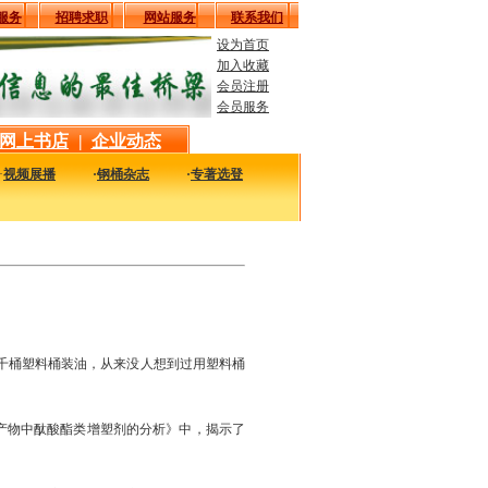
服务
招聘求职
网站服务
联系我们
设为首页
加入收藏
会员注册
会员服务
网上书店
|
企业动态
·
视频展播
·
钢桶杂志
·
专著选登
化，有时您可能会感到迷茫。在这里，我们给您提供最新最实用的市场相关信息，是
千桶塑料桶装油，从来没人想到过用塑料桶
产物中酞酸酯类增塑剂的分析》中，揭示了