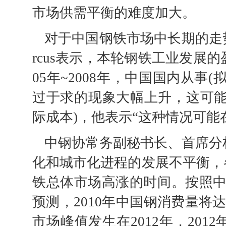
市场供需平衡的难度加大。
对于中国钢铁市场中长期的走势，世
rcus表示，本轮钢铁工业发展的
05年~2008年，中国国内从
过于求的现象大幅上升，这可能
际成本)，他表示“这种情况可能在
中钢协常务副秘书长、首席分
化和城市化进程的发展不平衡，
铁总体市场高涨的时间。按照中国
预测，2010年中国钢消费量将达
市场峰值发生在2012年，20