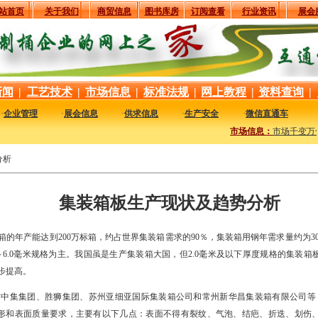
站首页
关于我们
商贸信息
图书库房
订阅查看
行业资讯
展会
新闻
|
工艺技术
|
市场信息
|
标准法规
|
网上教程
|
资料查询
|
·
企业管理
·
展会信息
·
供求信息
·
生产安全
·
微信直通车
市场信息：
市场千变万
分析
集装箱板生产现状及趋势分析
的年产能达到200万标箱，约占世界集装箱需求的90％，集装箱用钢年需求量约为3
6～6.0毫米规格为主。我国虽是生产集装箱大国，但2.0毫米及以下厚度规格的集装
步提高。
中集集团、胜狮集团、苏州亚细亚国际集装箱公司和常州新华昌集装箱有限公司等，
板形和表面质量要求，主要有以下几点：表面不得有裂纹、气泡、结疤、折迭、划伤