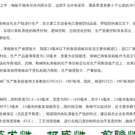
之半；钢板不能有任何内部分层，边部不允许有波浪，通条厚度差要小于公差的50
连铸连轧生产线进行生产，其主要工艺设备有凸透镜型结晶器、带辊型的液芯压下、辊
，实现计算机系统的顺序控制、逻辑控制、过程优化控制、生产质量控制等多层次、
磨辊等。
，薄规格生产难度较大，我国2.0毫米以下的集装箱板目前还主要依赖进口，进口厂
列化，生产产品最薄厚度为1.58毫米，质量为全国最优。珠钢已将集装箱板作为其
场在华南地区。武钢、鞍钢热轧卷板的生产将目标定位在生产高附加值产品上，也将
格的集装箱用卷板由于受轧机能力限制，生产难度较大，产量较低。
生产集装箱板绝大多数执行JIS3125－1987标准。因此，根据IS3125－1987标
，原料厚度为1.6～6.0毫米，宽度为895～1410毫米，其中1.6毫米、2.0毫米
对于1.6毫米、2.0毫米的集装箱板而言，国内除宝钢、珠钢可以提供外，还主要依
很难保证（尤其是平整度）。根据国内热轧薄板生产线的特点，建议相关企业采用典型
中变厚度策略（FGC）、工艺润滑策略，进行在线凸度控制和自动平直度控制，确保