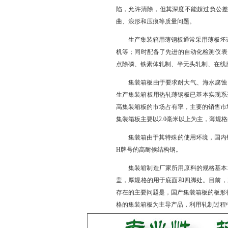
陷，允许清除，但其深度不能超过负公差
曲、浪形和压痕等质量问题。
生产集装箱用薄钢板通常采用薄板坯
机等；同时配备了先进的自动化检测仪表
点除磷、铁素体轧制、半无头轧制、在线
集装箱板由于要求耐大气、海水腐蚀
生产集装箱板用热轧薄钢板已基本实现系
高集装箱板的市场占有率，主要的销售市
集装箱板主要以2.0毫米以上为主，薄规
集装箱由于其特殊的使用环境，国内钢厂
H牌号的高耐候结构钢。
集装箱制造厂家所用原料的规格基本相同
盖，厚规格的用于底面和四脚处。目前，
存在的主要问题是，国产集装箱板的板形
格的集装箱板为主导产品，利用轧制过程