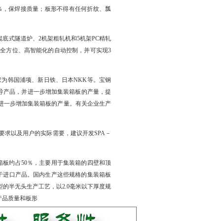
％，保焊接质量；板形不得有任何折纹、瓢
底式隧道炉、2机架粗轧机和5机架PC精轧
全方位、高智能化的自动控制，并可实现3
家为韩国浦项、新日铁、日本NKK等。宝钢
主导产品，并进一步增加集装箱板的产量，提
进一步增加集装箱板的产量。有关企业生产
准的要求以及用户的实际需要，建议开发SPA－
集装箱板约占50％，主要用于集装箱的四壁和顶
赖于进口产品。国内生产这些规格的集装箱板
的半无头生产工艺，以2.0毫米以下厚度规
产品质量和板形