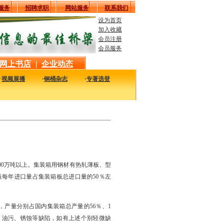
服务
招聘求职
网站服务
联系我们
设为首页
加入收藏
会员注册
会员服务
网上书店
|
企业动态
·
视频展播
·
钢桶杂志
·
专著选登
化，有时您可能会感到迷茫。在这里，我们给您提供最新最实用的市场相关信息，是您
00万吨以上。集装箱用钢材有热轧薄板、型
箱板每年进口量占集装箱板总进口量的50％左
产量分别占国内集装箱总产量的56％、1
、油污、锈蚀等缺陷，如有上述个别轻微缺