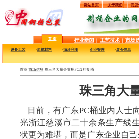
网站首页
关于我们
商贸
首 页
行业新闻
|
工艺技术
|
市场
·
设备工装
·
原辅材料
·
循环利用
·
企业管理
·
展会信息
首页-
市场信息
-珠三角大量企业用PC废料制桶
珠三角大量
日前，有广东PC桶业内人士向
光浙江慈溪市二十余条生产线生
状更为难堪，而是广东企业自己