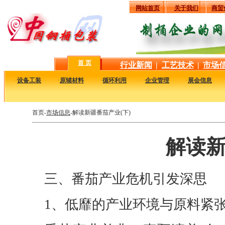
网站首页
关于我们
商贸
首 页
行业新闻
|
工艺技术
|
市场
·
设备工装
·
原辅材料
·
循环利用
·
企业管理
·
展会信息
首页-
市场信息
-解读新疆番茄产业(下)
解读新
三、番茄产业危机引发深思
1、低靡的产业环境与原料紧张