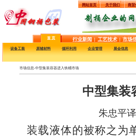
网站首页
关于我们
商贸
首 页
行业新闻
|
工艺技术
|
市场
·
设备工装
·
原辅材料
·
循环利用
·
企业管理
·
展会信息
市场信息-中型集装容器进入铁桶市场
中型集装
朱忠平
装载液体的被称之为单